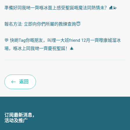
準備好同我哋一齊喺冰面上感受聖誕嘅魔法同熱情未？⛸️💫
報名方法: 立即向你們所屬的教練查詢😇
💬 快啲Tag你嘅朋友，叫埋一大班friend 12月一齊嚟康城溜冰
場，喺冰上同我哋一齊慶祝聖誕！🎄
返回
订阅最新消息，
活动及推广