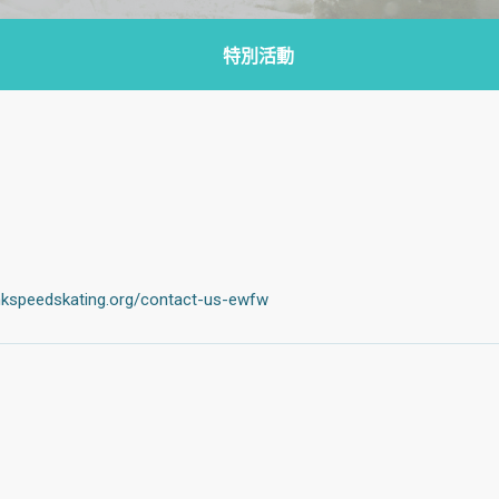
特別活動
ating.org/contact-us-ewfw