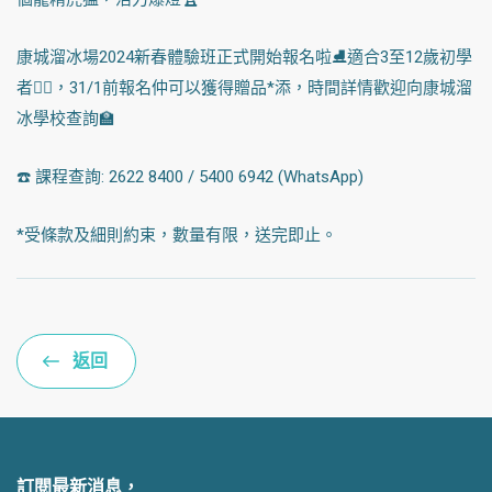
康城溜冰場2024新春體驗班正式開始報名啦⛸️適合3至12歲初學
者👍🏻，31/1前報名仲可以獲得贈品*添，時間詳情歡迎向康城溜
冰學校查詢🏫
☎️ 課程查詢: 2622 8400 / 5400 6942 (WhatsApp)
*受條款及細則約束，數量有限，送完即止。
返回
訂閱最新消息，